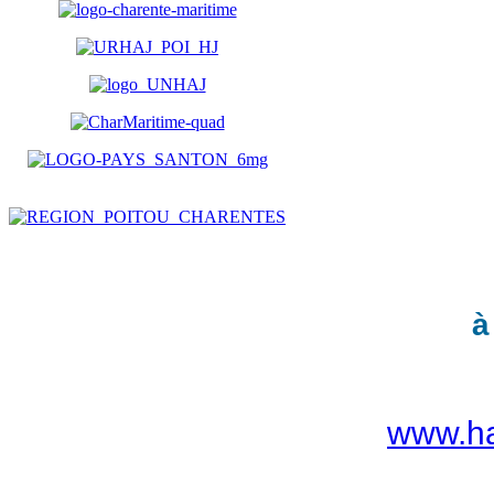
à
www.ha