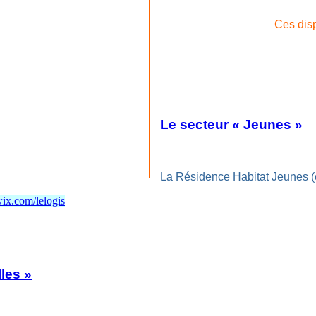
Ces disp
Le secteur « Jeunes »
La Résidence Habitat Jeunes (
ix.com/lelogis
les »