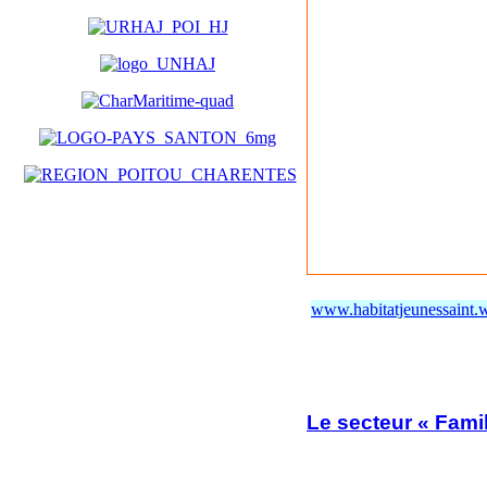
www.habitatjeunessaint.w
Le secteur « Famil